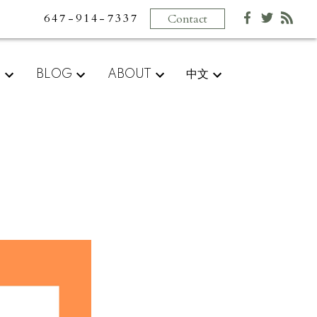
647-914-7337
Contact
E
BLOG
ABOUT
中文